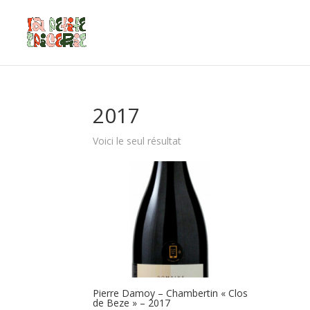
2017
Voici le seul résultat
Pierre Damoy – Chambertin « Clos
de Beze » – 2017