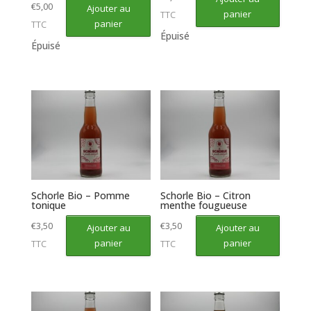
€
5,00
Ajouter au
panier
TTC
panier
TTC
Épuisé
Épuisé
Schorle Bio – Pomme
Schorle Bio – Citron
tonique
menthe fougueuse
€
3,50
€
3,50
Ajouter au
Ajouter au
panier
panier
TTC
TTC