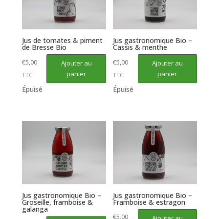
Jus de tomates & piment
Jus gastronomique Bio –
de Bresse Bio
Cassis & menthe
€
5,00
€
5,00
Ajouter au
Ajouter au
panier
panier
TTC
TTC
Épuisé
Épuisé
Jus gastronomique Bio –
Jus gastronomique Bio –
Groseille, framboise &
Framboise & estragon
galanga
€
5,00
Ajouter au