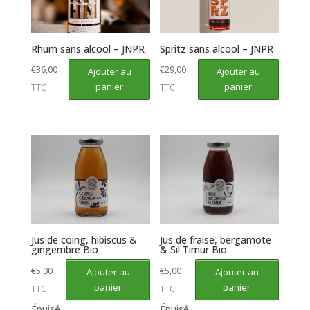
Rhum sans alcool – JNPR
Spritz sans alcool – JNPR
€
36,00
€
29,00
Ajouter au
Ajouter au
panier
panier
TTC
TTC
Jus de coing, hibiscus &
Jus de fraise, bergamote
gingembre Bio
& Sil Timur Bio
€
5,00
€
5,00
Ajouter au
Ajouter au
panier
panier
TTC
TTC
Épuisé
Épuisé