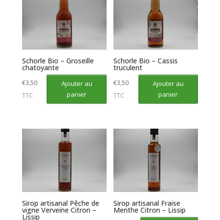
Schorle Bio – Groseille
Schorle Bio – Cassis
chatoyante
truculent
€
3,50
€
3,50
Ajouter au
Ajouter au
panier
panier
TTC
TTC
Sirop artisanal Pêche de
Sirop artisanal Fraise
vigne Verveine Citron –
Menthe Citron – Lissip
Lissip