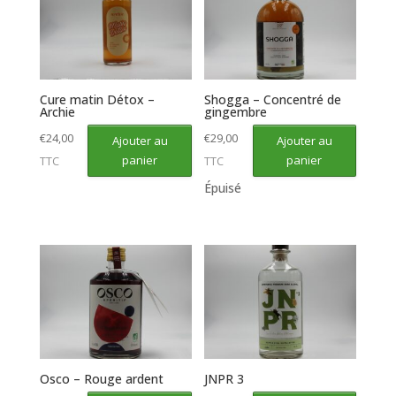
Cure matin Détox –
Shogga – Concentré de
Archie
gingembre
€
24,00
€
29,00
Ajouter au
Ajouter au
panier
panier
TTC
TTC
Épuisé
Osco – Rouge ardent
JNPR 3