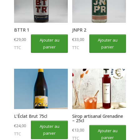
BTTR 1
JNPR 2
€
29,00
€
33,00
Ajouter au
Ajouter au
panier
panier
TTC
TTC
L’Éclat Brut 75cl
Sirop artisanal Grenadine
– 25cl
€
24,00
Ajouter au
€
13,00
Ajouter au
panier
TTC
panier
TTC