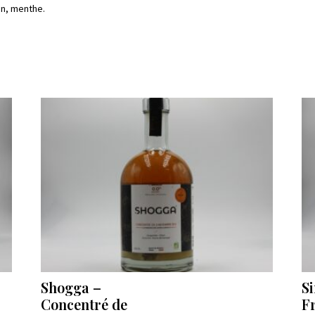
ron, menthe.
Shogga –
Si
Concentré de
F