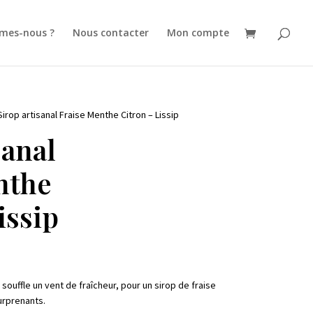
mes-nous ?
Nous contacter
Mon compte
Sirop artisanal Fraise Menthe Citron – Lissip
sanal
nthe
issip
souffle un vent de fraîcheur, pour un sirop de fraise
urprenants.