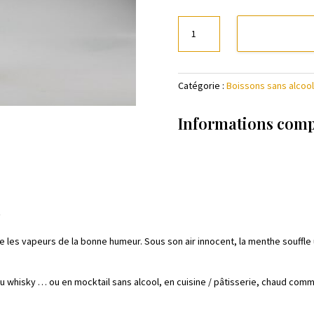
quantité
de
Sirop
artisanal
Catégorie :
Boissons sans alcool
Fraise
Menthe
Citron
Informations com
-
Lissip
t
 les vapeurs de la bonne humeur. Sous son air innocent, la menthe souffle u
 du whisky … ou en mocktail sans alcool, en cuisine / pâtisserie, chaud com