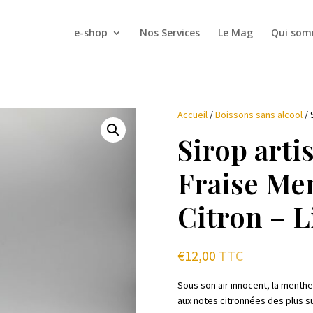
e-shop
Nos Services
Le Mag
Qui som
Accueil
/
Boissons sans alcool
/ 
Sirop arti
Fraise Me
Citron – L
€
12,00
TTC
Sous son air innocent, la menthe 
aux notes citronnées des plus s