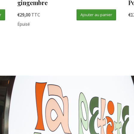
gingembre
P
€
29,00
TTC
€
1
r
Ajouter au panier
Épuisé