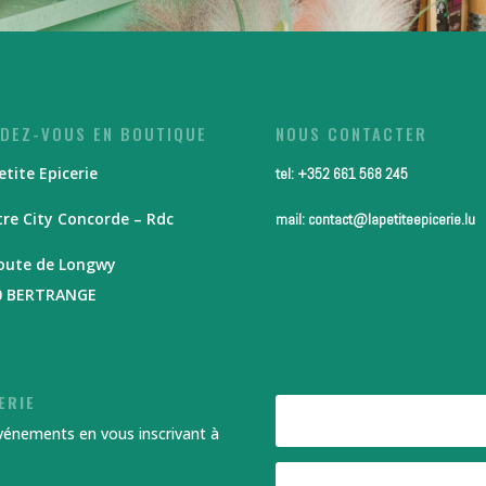
DEZ-VOUS EN BOUTIQUE
NOUS CONTACTER
etite Epicerie
tel: +352 661 568 245
re City Concorde – Rdc
mail: contact@lapetiteepicerie.lu
route de Longwy
0 BERTRANGE
ERIE
événements en vous inscrivant à