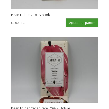
Bean to bar 70% Bio RdC
Ajouter au panier
€
9,00
TTC
Bean to bar Cacao rare 70% – Bolivie