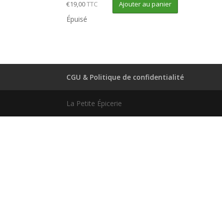
Ajouter au panier
€
19,00
TTC
Épuisé
CGU & Politique de confidentialité
La Petite Épicerie