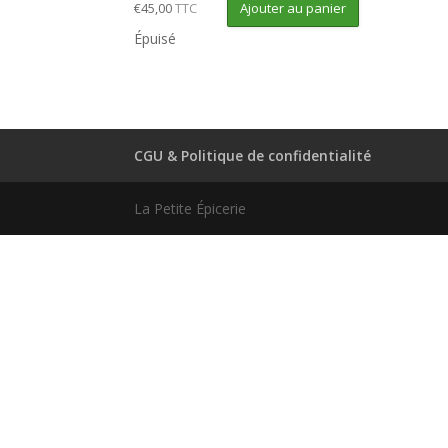
Ajouter au panier
€
45,00
TTC
Épuisé
CGU & Politique de confidentialité
La Petite Épicerie