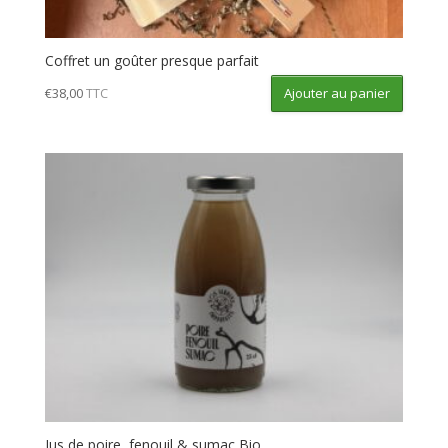
Coffret un goûter presque parfait
Ajouter au panier
€
38,00
TTC
Jus de poire, fenouil & sumac Bio