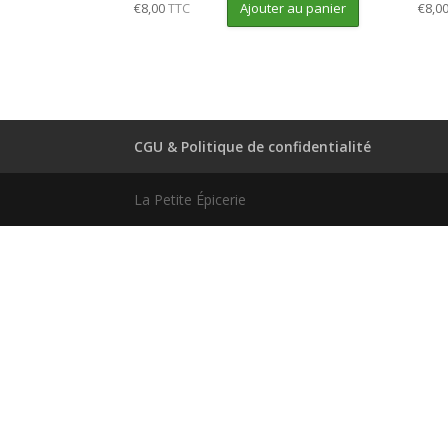
Ajouter au panier
€
8,00
TTC
€
8,0
CGU & Politique de confidentialité
La Petite Épicerie