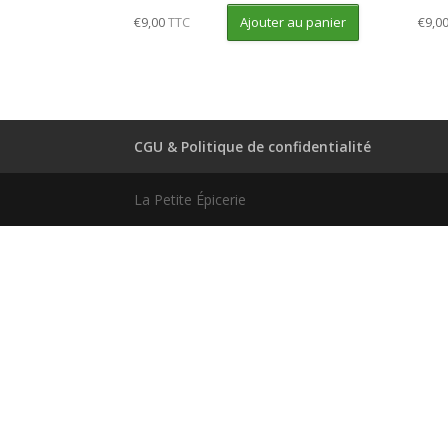
Ajouter au panier
€
9,00
TTC
€
9,0
CGU & Politique de confidentialité
La Petite Épicerie