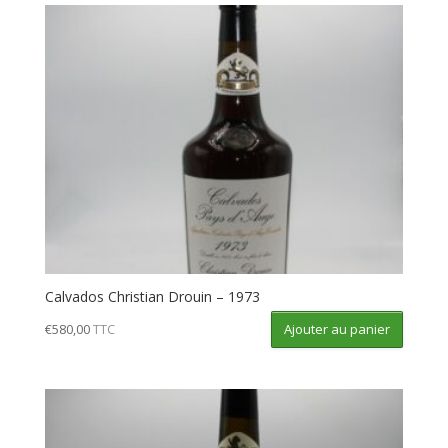
Calvados Christian Drouin – 1973
Ajouter au panier
€
580,00
TTC