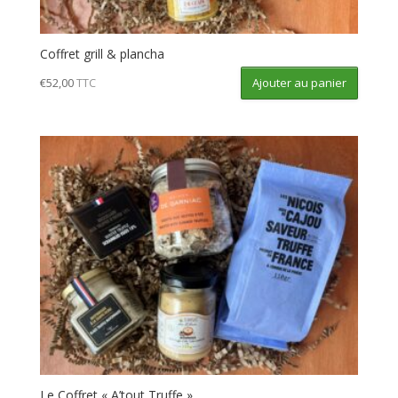
Coffret grill & plancha
Ajouter au panier
€
52,00
TTC
Le Coffret « A’tout Truffe »