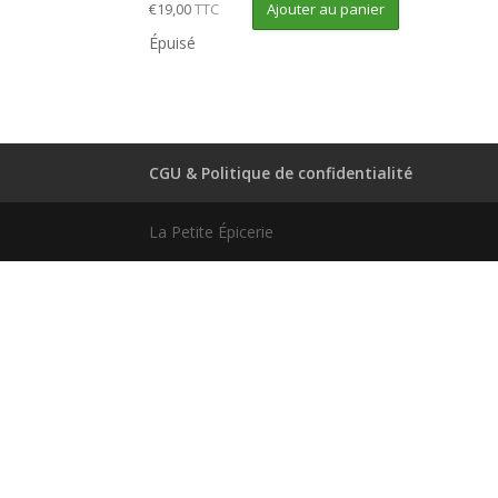
Ajouter au panier
€
19,00
TTC
Épuisé
CGU & Politique de confidentialité
La Petite Épicerie