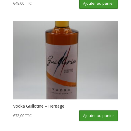
Ajouter au panier
€
48,00
TTC
Vodka Guillotine – Heritage
Ajouter au panier
€
72,00
TTC