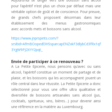
Aujourd’hui se diriger vers une boisson sans alcool
pour l’apéritif n’est plus un choix par défaut mais une
véritable option de goût et de conscience. Pour preuve,
de grands chefs proposent désormais dans leur
établissement des menus gastronomiques
avec accords mets et boissons sans alcool.
https://www.jnprspirits.com/?
srsltid=AfmBOopedl3HSsparcapENZxkF3dlybCd3fRx1qf
3YgW9PJ2XYY2pqt_
Envie de participer à ce renouveau ?
A La Petite Epicerie, nous pensons qu’avec ou sans
alcool, l’apéritif constitue un moment de partage et de
plaisir, et les boissons qui les accompagnent jouent un
rôle central dans leur réussite. La Petite Epicerie a donc
sélectionné pour vous une offre ultra qualitative et
diversifiée de boissons artisanales sans alcool (jus,
cocktails, spiritueux, vins, bières…) pour devenir ainsi
une référence en la matière au Luxembourg.