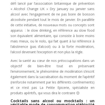
défi lancé par l’association britannique de prévention
« Alcohol Change UK » Dry January ou janvier sans
alcool avec l’engagement de ne pas boire de boisson
alcoolisée pendant tout le mois de janvier
.
En parallèle
de cette initiative, de nouveaux mots ou concepts sont
apparus
:
le slow drinking
,
en référence au slow food
son équivalent alimentaire, qui consiste à boire moins
mais mieux, ou le nolo, qui fait quant à lui référence à
l’abstinence (pas d’alcool) ou à la forte modération
,
l’alcool dev
enant
l’exception et non plus la règle.
Avec la santé au cœur de nos préoccupations dans un
objectif de bien-être tout en préservant
l’environnement, le phénomène de modération s’inscrit
également dans la sacralisation du moment de l’apéritif
(renforcée notamment par les différents confinements)
et ce n’est pas La Petite Epicerie, spécialiste en
produits apéritifs, qui vous dira le contraire 😊
Cocktails sans alcool ou mocktails : un
véritable mode de consommation plébiscité