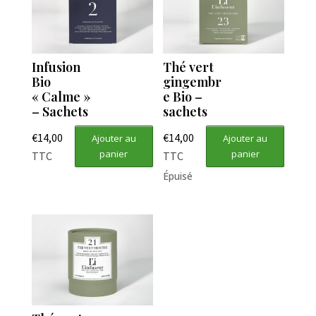
Infusion
Thé vert
Bio
gingembr
« Calme »
e Bio –
– Sachets
sachets
€
14,00
€
14,00
Ajouter au
Ajouter au
panier
panier
TTC
TTC
Épuisé