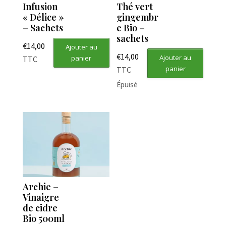
Infusion
Thé vert
« Délice »
gingembr
– Sachets
e Bio –
sachets
€
14,00
Ajouter au
€
14,00
Ajouter au
panier
TTC
panier
TTC
Épuisé
Archie –
Vinaigre
de cidre
Bio 500ml