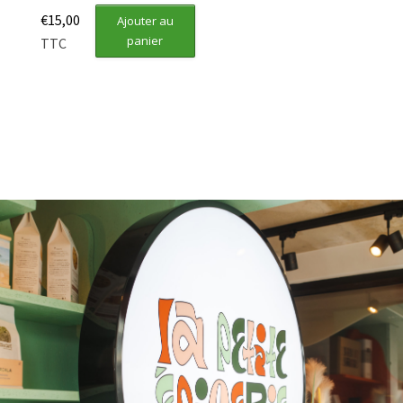
€
15,00
Ajouter au
panier
TTC