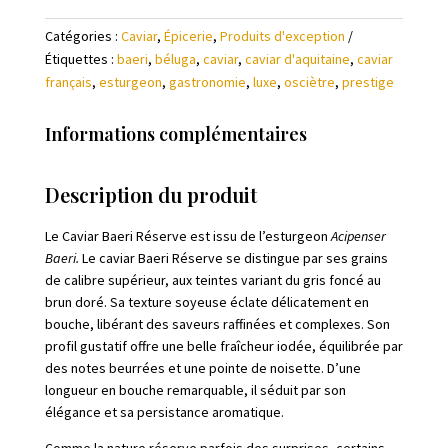
Catégories :
Caviar
,
Épicerie
,
Produits d'exception
Étiquettes :
baeri
,
béluga
,
caviar
,
caviar d'aquitaine
,
caviar
français
,
esturgeon
,
gastronomie
,
luxe
,
osciètre
,
prestige
Informations complémentaires
Description du produit
Le Caviar Baeri Réserve est issu de l’esturgeon
Acipenser
Baeri.
Le caviar Baeri Réserve se distingue par ses grains
de calibre supérieur, aux teintes variant du gris foncé au
brun doré. Sa texture soyeuse éclate délicatement en
bouche, libérant des saveurs raffinées et complexes. Son
profil gustatif offre une belle fraîcheur iodée, équilibrée par
des notes beurrées et une pointe de noisette. D’une
longueur en bouche remarquable, il séduit par son
élégance et sa persistance aromatique.
Comme la nature réserve parfois des surprises, certains