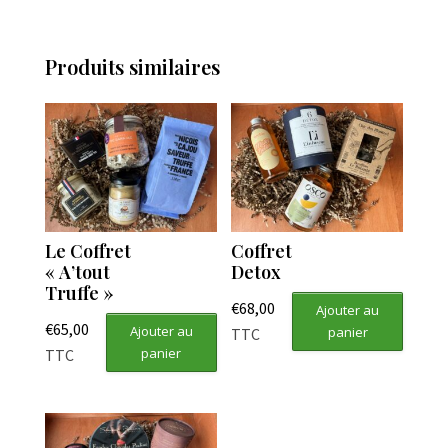
Produits similaires
Le Coffret
Coffret
« A’tout
Detox
Truffe »
€
68,00
Ajouter au
€
65,00
Ajouter au
panier
TTC
panier
TTC