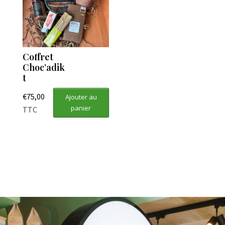
Coffret
Choc’adik
t
€
75,00
Ajouter au
panier
TTC