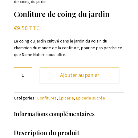
de coing du jardin
Confiture de coing du jardin
€
9,50
TTC
Le coing du jardin cultivé dans le jardin du voisin du
champion du monde de la confiture, pour ne pas perdre ce
que Dame Nature nous offre.
quantité
Ajouter au panier
de
Confiture
de
Catégories :
Confitures
,
Épicerie
,
Epicerie sucrée
coing
du
jardin
Informations complémentaires
Description du produit