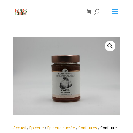
Accueil
/
Épicerie
/
Epicerie sucrée
/
Confitures
/ Confiture