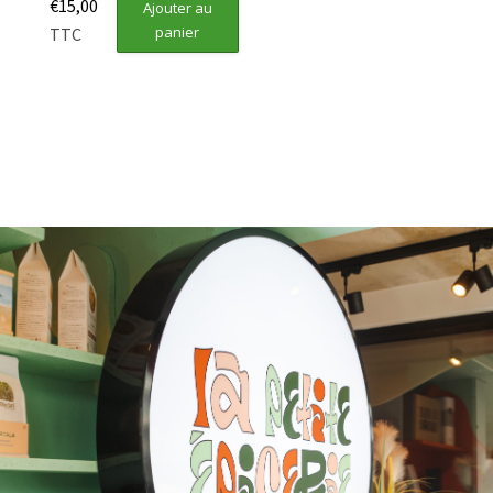
€
15,00
Ajouter au
panier
TTC