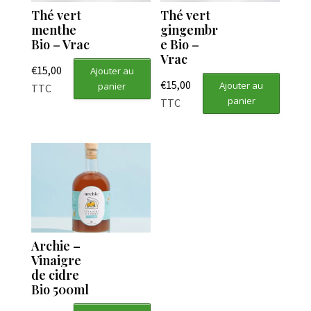
Thé vert
Thé vert
menthe
gingembr
Bio – Vrac
e Bio –
Vrac
€
15,00
Ajouter au
€
15,00
Ajouter au
panier
TTC
panier
TTC
Archie –
Vinaigre
de cidre
Bio 500ml