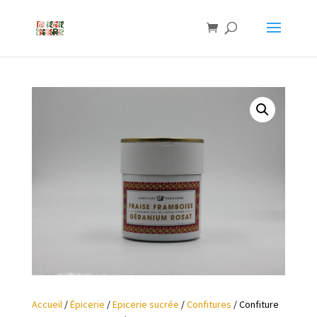
Accueil
/
Épicerie
/
Epicerie sucrée
/
Confitures
/ Confiture