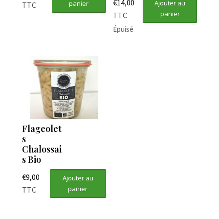
€
14,00
Ajouter au
panier
TTC
panier
TTC
Épuisé
Flageolet
s
Chalossai
s Bio
€
9,00
Ajouter au
panier
TTC