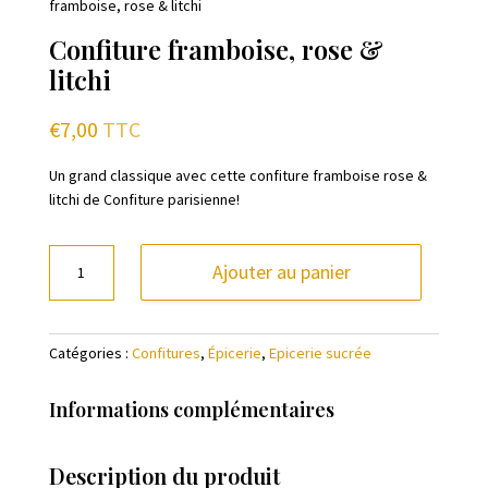
framboise, rose & litchi
Confiture framboise, rose &
litchi
€
7,00
TTC
Un grand classique avec cette confiture framboise rose &
litchi de Confiture parisienne!
quantité
Ajouter au panier
de
Confiture
framboise,
Catégories :
Confitures
,
Épicerie
,
Epicerie sucrée
rose
&
litchi
Informations complémentaires
Description du produit