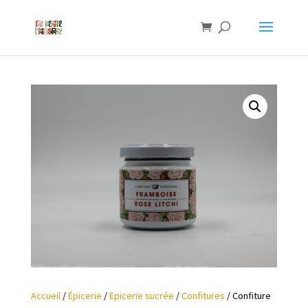
Accueil
/
Épicerie
/
Epicerie sucrée
/
Confitures
/ Confiture