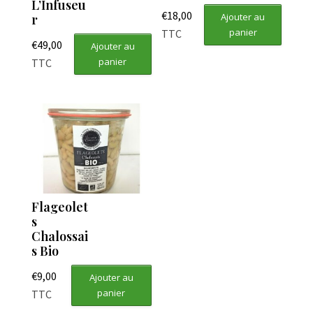
L’Infuseu
€
18,00
Ajouter au
r
panier
TTC
€
49,00
Ajouter au
panier
TTC
Flageolet
s
Chalossai
s Bio
€
9,00
Ajouter au
panier
TTC