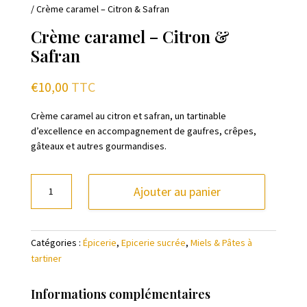
/ Crème caramel – Citron & Safran
Crème caramel – Citron &
Safran
€
10,00
TTC
Crème caramel au citron et safran, un tartinable
d’excellence en accompagnement de gaufres, crêpes,
gâteaux et autres gourmandises.
quantité
Ajouter au panier
de
Crème
caramel
Catégories :
Épicerie
,
Epicerie sucrée
,
Miels & Pâtes à
-
tartiner
Citron
&
Safran
Informations complémentaires