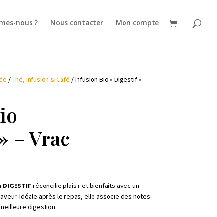
mes-nous ?
Nous contacter
Mon compte
rée
/
Thé, Infusion & Café
/ Infusion Bio « Digestif » –
io
 » – Vrac
n
DIGESTIF
réconcilie plaisir et bienfaits avec un
aveur. Idéale après le repas, elle associe des notes
meilleure digestion.