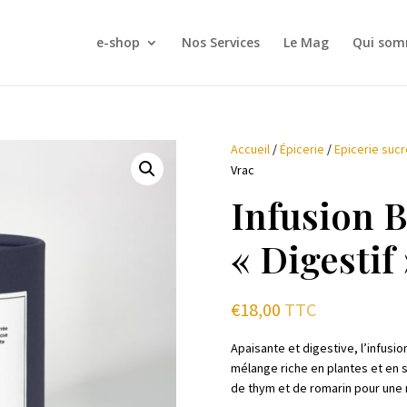
e-shop
Nos Services
Le Mag
Qui som
Accueil
/
Épicerie
/
Epicerie suc
Vrac
Infusion B
« Digestif
€
18,00
TTC
Apaisante et digestive, l’infusio
mélange riche en plantes et en s
de thym et de romarin pour une 