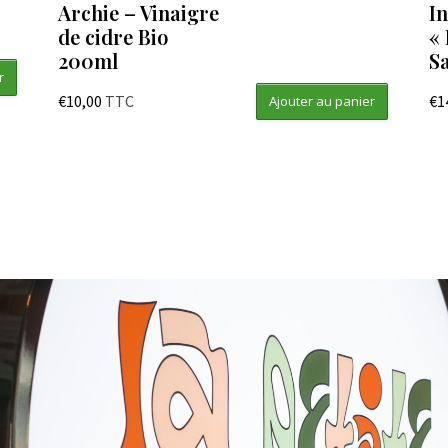
Archie – Vinaigre
I
de cidre Bio
« 
200ml
S
r
€
10,00
TTC
€
1
Ajouter au panier