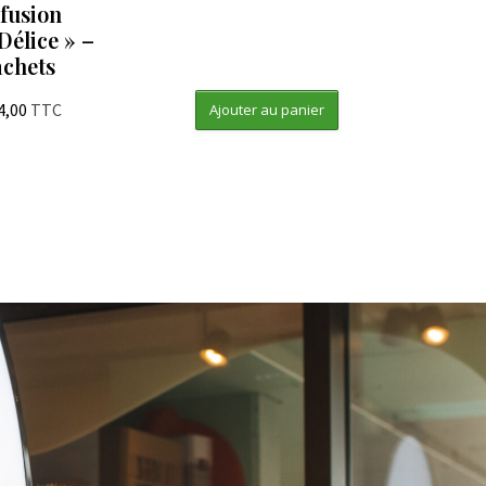
nfusion
Délice » –
achets
4,00
TTC
Ajouter au panier