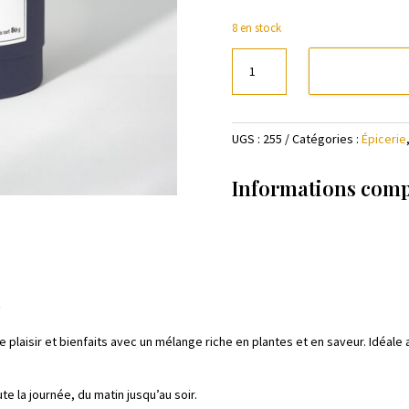
8 en stock
quantité
de
Infusion
Bio
UGS :
255
Catégories :
Épicerie
"Digestif"
-
Vrac
Informations com
t
e plaisir et bienfaits avec un mélange riche en plantes et en saveur. Idéal
e la journée, du matin jusqu’au soir.