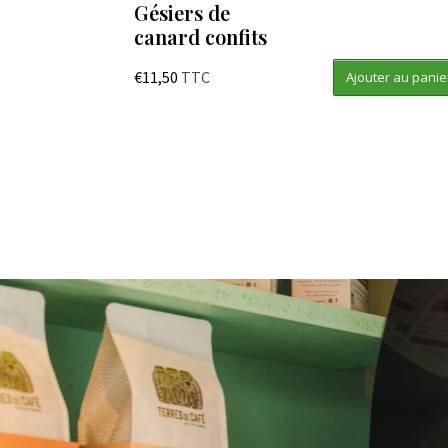
Gésiers de
canard confits
€
11,50
TTC
Ajouter au panie