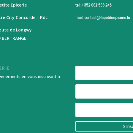
etite Epicerie
tel: +352 661 568 245
re City Concorde – Rdc
mail: contact@lapetiteepicerie.lu
route de Longwy
0 BERTRANGE
ERIE
événements en vous inscrivant à
S'ins