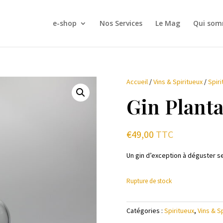
e-shop
Nos Services
Le Mag
Qui som
Accueil
/
Vins & Spiritueux
/
Spiri
Gin Plant
€
49,00
TTC
Un gin d’exception à déguster se
Rupture de stock
Catégories :
Spiritueux
,
Vins & S