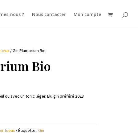
mes-nous ?
Nous contacter
Mon compte
tueux
/ Gin Plantarium Bio
arium Bio
ul ou avec un tonic léger. Elu gin préféré 2023
piritueux
Étiquette :
Gin