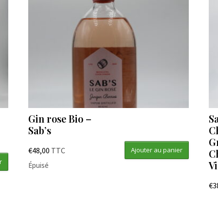
Gin rose Bio –
S
Sab’s
C
G
€
48,00
TTC
Ajouter au panier
C
r
V
Épuisé
€
3