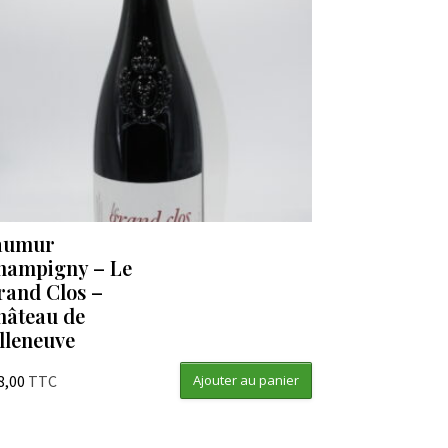
aumur
hampigny – Le
rand Clos –
hâteau de
illeneuve
8,00
TTC
Ajouter au panier