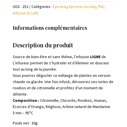
Bio
UGS :
252
Catégories :
Épicerie
,
Epicerie sucrée
,
Thé,
"Ligne"
Infusion & Café
-
Sachets
Informations complémentaires
Description du produit
Source de bien-être et sans théine, l’infusion
LIGNE
de
L’infuseur permet de s’hydrater et d’éliminer en douceur
tout au long de la journée.
Vous pourrez déguster ce mélange de plantes en version
chaude ou glacée. Une fois infusé, découvrez ses notes de
rooibos et de citronnelle et profitez d’un moment de
détente.
Composition :
Citronnelle, Chicorée, Rooibos, Ananas,
Écorces d’Orange, Réglisse, Arôme naturel de Mandarine
5 min – 95°C
Poids net : 30g