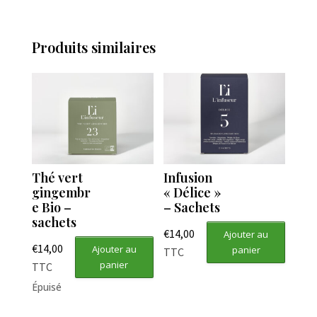
Produits similaires
Thé vert
Infusion
gingembr
« Délice »
e Bio –
– Sachets
sachets
€
14,00
Ajouter au
€
14,00
Ajouter au
panier
TTC
panier
TTC
Épuisé