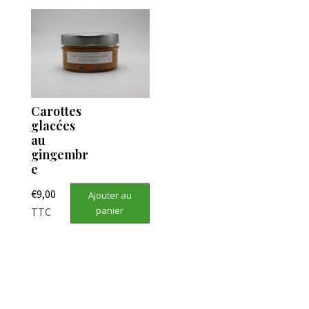
Carottes
glacées
au
gingembr
e
€
9,00
Ajouter au
panier
TTC