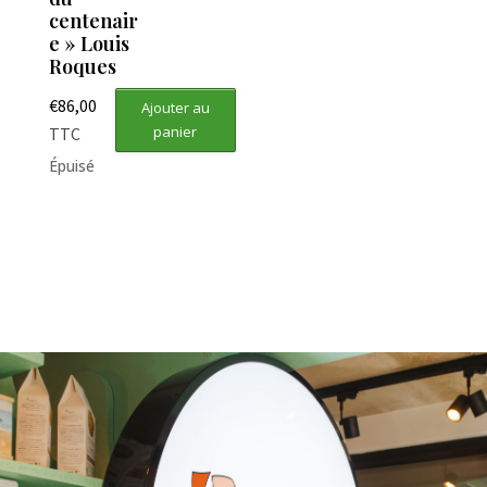
centenair
e » Louis
Roques
€
86,00
Ajouter au
panier
TTC
Épuisé