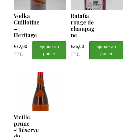
Vodka
Ratafia
Guillotine
rouge de
–
champag
Heritage
ne
€
72,00
€
36,00
Ajouter au
Ajouter au
panier
panier
TTC
TTC
Vieille
prune
« Réserve
du