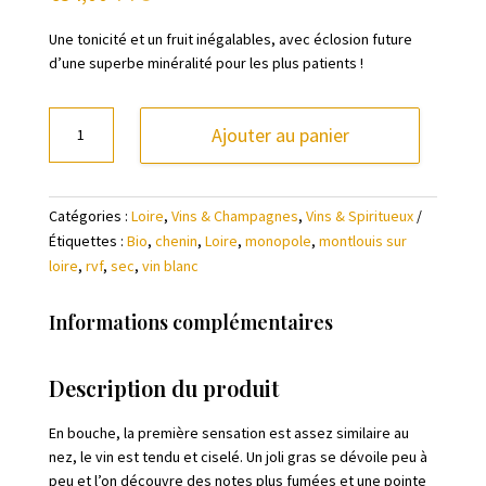
Une tonicité et un fruit inégalables, avec éclosion future
d’une superbe minéralité pour les plus patients !
quantité
Ajouter au panier
de
Montlouis
sur
Catégories :
Loire
,
Vins & Champagnes
,
Vins & Spiritueux
Loire
Étiquettes :
Bio
,
chenin
,
Loire
,
monopole
,
montlouis sur
"Clos
loire
,
rvf
,
sec
,
vin blanc
de
Mosny"
2022
Informations complémentaires
-
Domaine
Description du produit
de
la
En bouche, la première sensation est assez similaire au
Taille
nez, le vin est tendu et ciselé. Un joli gras se dévoile peu à
aux
peu et l’on découvre des notes plus fumées et une pointe