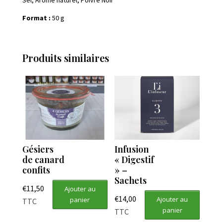
Sel, Arôme naturel, Poivre Noir
Format :
50 g
Produits similaires
Gésiers
Infusion
de canard
« Digestif
confits
» –
Sachets
€
11,50
Ajouter au
€
14,00
Ajouter au
panier
TTC
panier
TTC