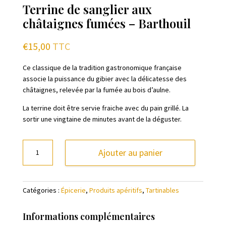
Terrine de sanglier aux
châtaignes fumées – Barthouil
€
15,00
TTC
Ce classique de la tradition gastronomique française
associe la puissance du gibier avec la délicatesse des
châtaignes, relevée par la fumée au bois d’aulne.
La terrine doit être servie fraiche avec du pain grillé. La
sortir une vingtaine de minutes avant de la déguster.
quantité
Ajouter au panier
de
Terrine
de
Catégories :
Épicerie
,
Produits apéritifs
,
Tartinables
sanglier
aux
châtaignes
Informations complémentaires