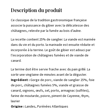
fumées
-
Description du produit
Barthouil
Ce classique de la tradition gastronomique française
associe la puissance du gibier avec la délicatesse des
châtaignes, relevée par la fumée au bois d’aulne.
La recette contient 25% de sanglier. La viande est marinée
dans du vin et du porto. la marinade est ensuite réduite et
incorporée à la terrine. Le goût de gibier est adouci par
l’incorporation de châtaignes fumées et de viande de
canard.
La terrine doit être servie fraiche avec du pain grillé. La
sortir une vingtaine de minutes avant de la déguster.
Ingrédient :
Gorge de porc, viande de sanglier 25%, foie
de porc, châtaignes fumées 5%, viande et graisse de
canard, oignons, œufs, sel, porto, armagnac (sulfites),
farine de moutarde, poivre, piment de Cayenne, thym,
laurier
Origine :
Landes, Pyrénées Atlantiques