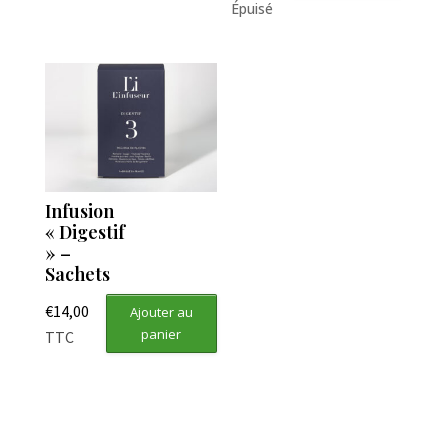
Épuisé
Infusion
« Digestif
» –
Sachets
€
14,00
Ajouter au
panier
TTC