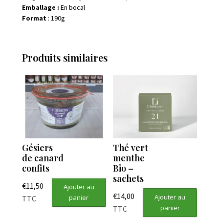
Emballage :
En bocal
Format
: 190g
Produits similaires
Gésiers
Thé vert
de canard
menthe
confits
Bio –
sachets
€
11,50
Ajouter au
€
14,00
Ajouter au
panier
TTC
panier
TTC