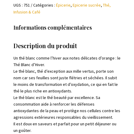
UGS :
751
Catégories :
Épicerie
,
Epicerie sucrée
,
Thé,
d'hiver
Infusion & Café
Bio
Informations complémentaires
Description du produit
Un thé blanc comme l’hiver aux notes délicates d’orange : le
Thé Blanc d’Hiver.
Le thé blanc, thé d’exception aux mille vertus, porte son
nom car ses feuilles sont juste flétries et séchées. Il subit
le moins de transformation et d’oxydation, ce qui en fait le
thé le plus riche en antioxydants.
Le thé blanc est le thé beauté par excellence. Sa
consommation aide à renforcer les défenses
antioxydantes de la peau et protège nos cellules contre les
agressions extérieures responsables du vieillissement.
Il est doux en saveurs et parfait pour un petit déjeuner ou
un goûter.