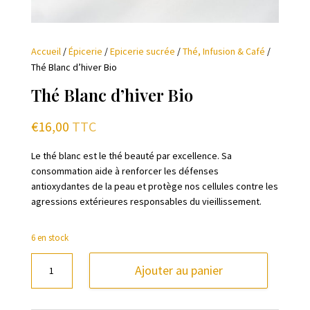
Accueil
/
Épicerie
/
Epicerie sucrée
/
Thé, Infusion & Café
/
Thé Blanc d’hiver Bio
Thé Blanc d’hiver Bio
€
16,00
TTC
Le thé blanc est le thé beauté par excellence. Sa
consommation aide à renforcer les défenses
antioxydantes de la peau et protège nos cellules contre les
agressions extérieures responsables du vieillissement.
6 en stock
quantité
Ajouter au panier
de
Thé
Blanc