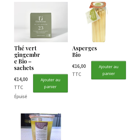
Thé vert
Asperges
gingembr
Bio
e Bio –
€
16,00
Ajouter au
sachets
panier
TTC
€
14,00
Ajouter au
panier
TTC
Épuisé