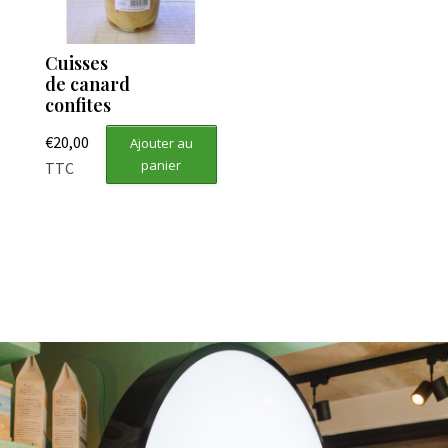
Cuisses
de canard
confites
€
20,00
Ajouter au
panier
TTC