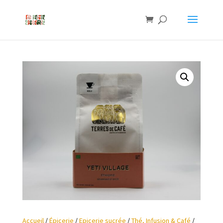
Accueil
/
Épicerie
/
Epicerie sucrée
/
Thé, Infusion & Café
/