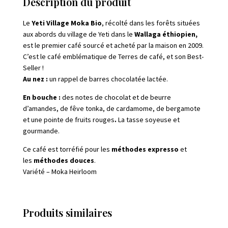
Description du produit
Le
Yeti Village Moka Bio
, récolté dans les forêts situées
aux abords du village de Yeti dans le
Wallaga éthiopien,
est le premier café sourcé et acheté par la maison en 2009.
C’est le café emblématique de Terres de café, et son Best-
Seller !
Au nez :
un rappel de barres chocolatée lactée.
En bouche :
des notes de chocolat et de beurre
d’amandes, de fêve tonka, de cardamome, de bergamote
et une pointe de fruits rouges
.
La tasse soyeuse et
gourmande.
Ce café est torréfié pour les
méthodes expresso
et
les
méthodes douces
.
Variété – Moka Heirloom
Produits similaires