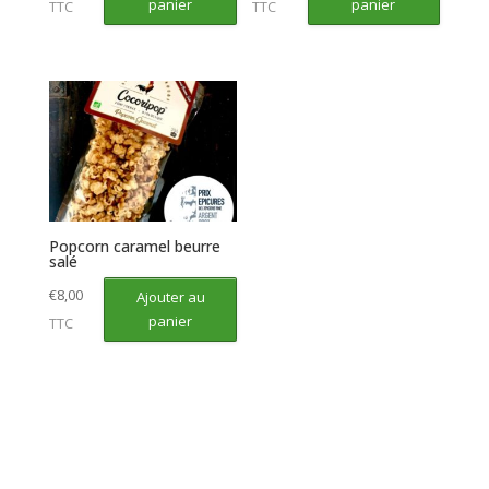
panier
panier
TTC
TTC
Popcorn caramel beurre
salé
€
8,00
Ajouter au
panier
TTC