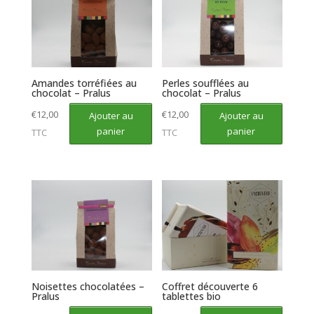
Amandes torréfiées au
Perles soufflées au
chocolat – Pralus
chocolat – Pralus
€
12,00
€
12,00
Ajouter au
Ajouter au
panier
panier
TTC
TTC
Noisettes chocolatées –
Coffret découverte 6
Pralus
tablettes bio