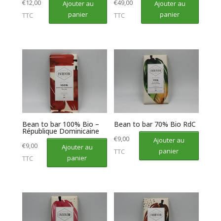
€
12,00
€
49,00
Ajouter au
Ajouter au
panier
panier
TTC
TTC
Bean to bar 100% Bio –
Bean to bar 70% Bio RdC
République Dominicaine
€
9,00
Ajouter au
€
9,00
Ajouter au
panier
TTC
panier
TTC