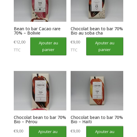
Bean to bar Cacao rare
Chocolat bean to bar 70%
70% – Bolivie
Bio au soba cha
€
12,00
€
9,00
Ajouter au
Ajouter au
panier
panier
TTC
TTC
Chocolat bean to bar 70%
Chocolat bean to bar 70%
Bio – Pérou
Bio – Haïti
€
9,00
€
9,00
Ajouter au
Ajouter au