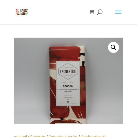
Accueil
/
Épicerie
/
Epicerie sucrée
/
Confiseries &