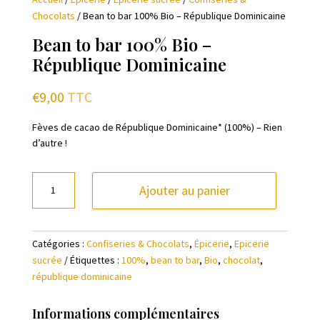
Chocolats
/ Bean to bar 100% Bio – République Dominicaine
Bean to bar 100% Bio –
République Dominicaine
€
9,00
TTC
Fèves de cacao de République Dominicaine* (100%) – Rien
d’autre !
quantité
Ajouter au panier
de
Bean
to
Catégories :
Confiseries & Chocolats
,
Épicerie
,
Epicerie
bar
sucrée
Étiquettes :
100%
,
bean to bar
,
Bio
,
chocolat
,
100%
république dominicaine
Bio
-
République
Informations complémentaires