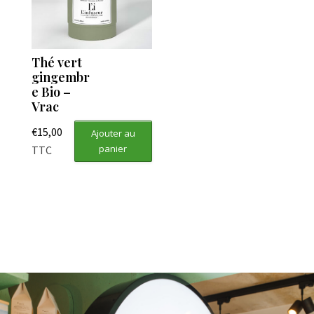
Thé vert
gingembr
e Bio –
Vrac
€
15,00
Ajouter au
panier
TTC