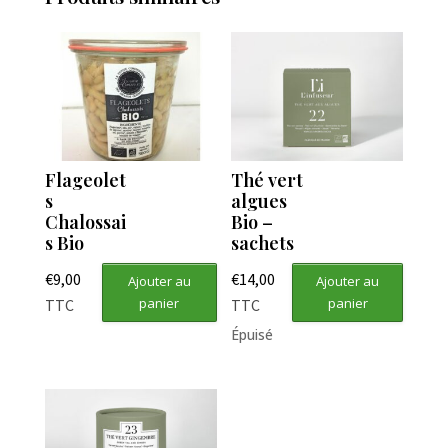
Flageolet
Thé vert
s
algues
Chalossai
Bio –
s Bio
sachets
€
9,00
€
14,00
Ajouter au
Ajouter au
panier
panier
TTC
TTC
Épuisé