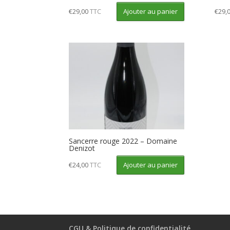
Ajouter au panier
€
29,00
TTC
€
29,
Sancerre rouge 2022 – Domaine
Denizot
Ajouter au panier
€
24,00
TTC
CGU & Politique de confidentialité