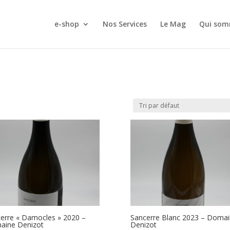
e-shop
Nos Services
Le Mag
Qui som
erre « Damocles » 2020 –
Sancerre Blanc 2023 – Doma
aine Denizot
Denizot