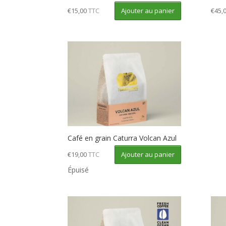
Ajouter au panier
€
15,00
TTC
€
45,
Café en grain Caturra Volcan Azul
Ajouter au panier
€
19,00
TTC
Épuisé