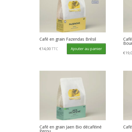
Café en grain Fazendas Brésil
Café
Bour
Ajouter au panier
€
14,00
TTC
€
19,
Café en grain Jaen Bio décaféiné
Café
Perou