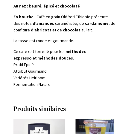
Au nez :
beurré,
épicé
et
chocolaté
En bouche :
Café en grain Old Yeti Ethiopie présente
des notes
d’amandes
caramélisée, de
cardamome
, de
confiture
d’abricots
et de
chocolat
au lait.
La tasse est ronde et gourmande.
Ce café est torréfié pour les
méthodes
expresso
et
méthodes douces
.
Profil Epicé
Attribut Gourmand
Variétés Heirloom
Fermentation Nature
Produits similaires