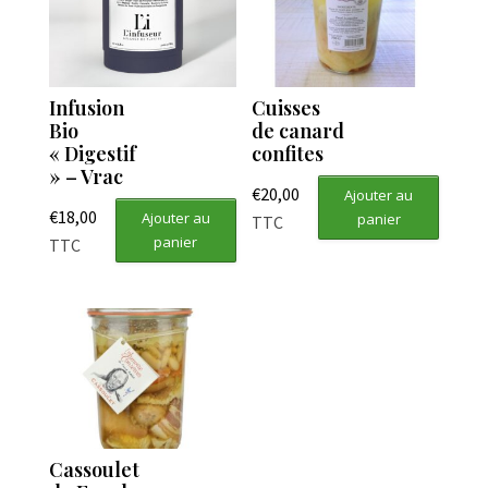
Infusion
Cuisses
Bio
de canard
« Digestif
confites
» – Vrac
€
20,00
Ajouter au
€
18,00
Ajouter au
panier
TTC
panier
TTC
Cassoulet