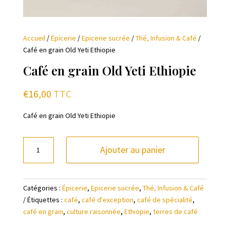
Accueil
/
Épicerie
/
Epicerie sucrée
/
Thé, Infusion & Café
/
Café en grain Old Yeti Ethiopie
Café en grain Old Yeti Ethiopie
€
16,00
TTC
Café en grain Old Yeti Ethiopie
quantité
Ajouter au panier
de
Café
en
Catégories :
Épicerie
,
Epicerie sucrée
,
Thé, Infusion & Café
grain
Étiquettes :
café
,
café d'exception
,
café de spécialité
,
Old
café en grain
,
culture raisonnée
,
Ethiopie
,
terres de café
Yeti
Ethiopie