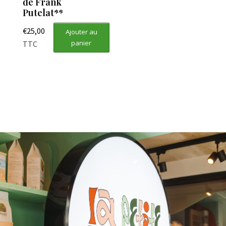
de Frank
Putelat**
€
25,00
Ajouter au
panier
TTC