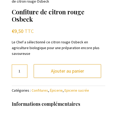
de citron rouge Osbeck
Confiture de citron rouge
Osbeck
€
9,50
TTC
Le Chef a sélectionné ce citron rouge Osbeck en
agriculture biologique pour une préparation encore plus
savoureuse
quantité
Ajouter au panier
de
Confiture
de
Catégories :
Confitures
,
Épicerie
,
Epicerie sucrée
citron
rouge
Osbeck
Informations complémentaires