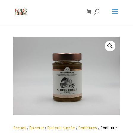
Accueil
/
Épicerie
/
Epicerie sucrée
/
Confitures
/ Confiture