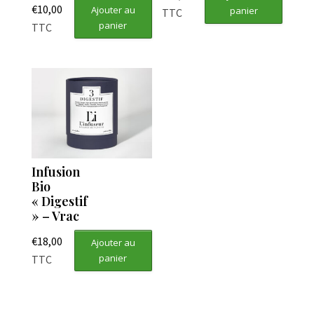
€
10,00
Ajouter au
panier
TTC
panier
TTC
Infusion
Bio
« Digestif
» – Vrac
€
18,00
Ajouter au
panier
TTC