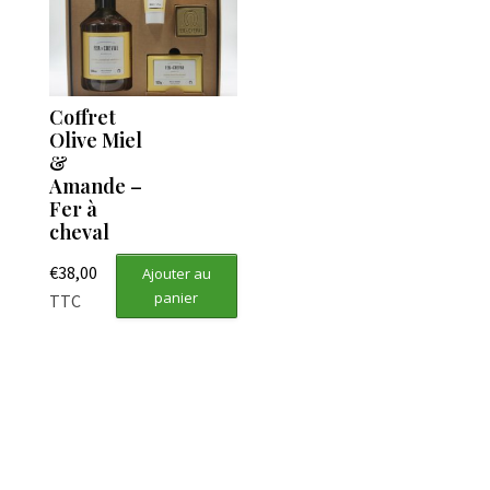
Coffret
Olive Miel
&
Amande –
Fer à
cheval
€
38,00
Ajouter au
panier
TTC