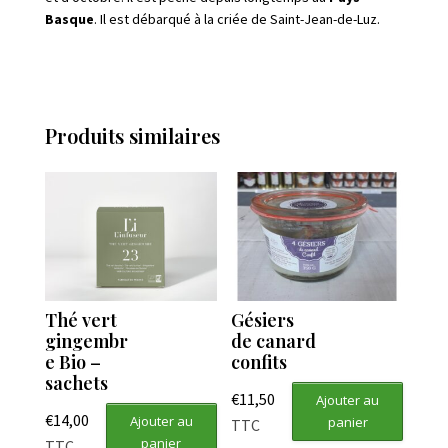
Basque
. Il est débarqué à la criée de Saint-Jean-de-Luz.
Produits similaires
Thé vert
Gésiers
gingembr
de canard
e Bio –
confits
sachets
€
11,50
Ajouter au
€
14,00
Ajouter au
panier
TTC
panier
TTC