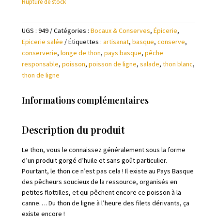
Rupture de stock
UGS :
949
Catégories :
Bocaux & Conserves
,
Épicerie
,
Epicerie salée
Étiquettes :
artisanat
,
basque
,
conserve
,
conserverie
,
longe de thon
,
pays basque
,
pêche
responsable
,
poisson
,
poisson de ligne
,
salade
,
thon blanc
,
thon de ligne
Informations complémentaires
Description du produit
Le thon, vous le connaissez généralement sous la forme
d’un produit gorgé d’huile et sans goût particulier.
Pourtant, le thon ce n’est pas cela ! Il existe au Pays Basque
des pêcheurs soucieux de la ressource, organisés en
petites flottilles, et qui pêchent encore ce poisson à la
canne…. Du thon de ligne à l’heure des filets dérivants, ça
existe encore !