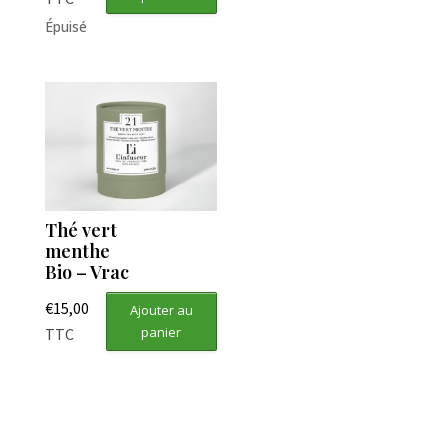
Épuisé
Thé vert
menthe
Bio – Vrac
€
15,00
Ajouter au
panier
TTC