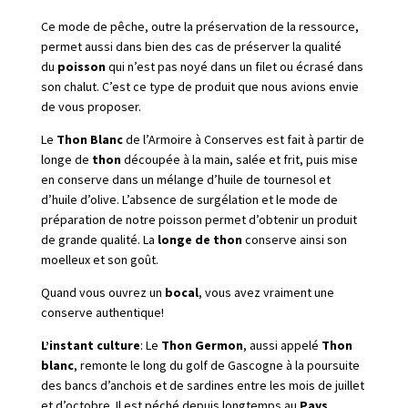
Ce mode de pêche, outre la préservation de la ressource,
permet aussi dans bien des cas de préserver la qualité
du
poisson
qui n’est pas noyé dans un filet ou écrasé dans
son chalut. C’est ce type de produit que nous avions envie
de vous proposer.
Le
Thon Blanc
de l’Armoire à Conserves est fait à partir de
longe de
thon
découpée à la main, salée et frit, puis mise
en conserve dans un mélange d’huile de tournesol et
d’huile d’olive. L’absence de surgélation et le mode de
préparation de notre poisson permet d’obtenir un produit
de grande qualité. La
longe de thon
conserve ainsi son
moelleux et son goût.
Quand vous ouvrez un
bocal
, vous avez vraiment une
conserve authentique!
L’instant culture
: Le
Thon Germon
, aussi appelé
Thon
blanc
, remonte le long du golf de Gascogne à la poursuite
des bancs d’anchois et de sardines entre les mois de juillet
et d’octobre. Il est péché depuis longtemps au
Pays