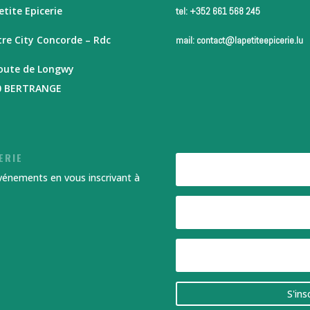
etite Epicerie
tel: +352 661 568 245
re City Concorde – Rdc
mail: contact@lapetiteepicerie.lu
route de Longwy
0 BERTRANGE
ERIE
événements en vous inscrivant à
S'ins