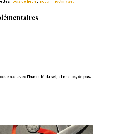
ettes :
bois de hêtre
,
moulin
,
moulin à sel
plémentaires
loque pas avec l’humidité du sel, et ne s’oxyde pas.