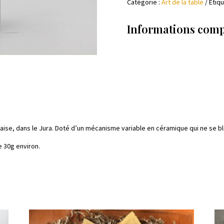
Catégorie :
Art de la table
Étiqu
sel
Informations com
t
nçaise, dans le Jura. Doté d’un mécanisme variable en céramique qui ne se b
e 30g environ.