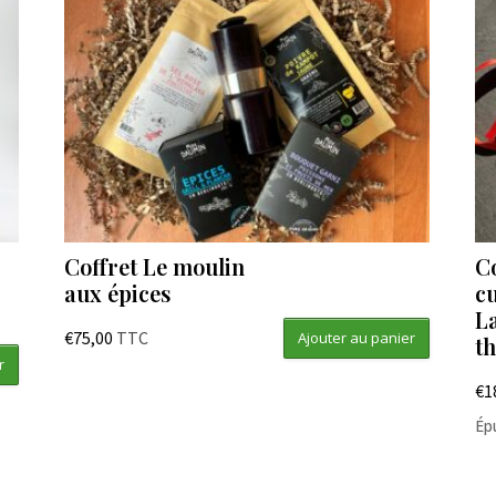
Coffret Le moulin
C
aux épices
c
L
€
75,00
TTC
Ajouter au panier
t
r
€
1
Ép