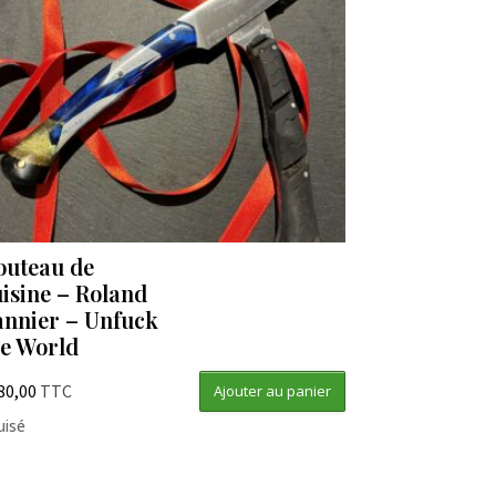
outeau de
uisine – Roland
annier – Unfuck
he World
80,00
TTC
Ajouter au panier
uisé