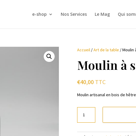
e-shop
Nos Services
Le Mag
Qui som
Accueil
/
Art de la table
/ Moulin 
Moulin à s
€
40,00
TTC
Moulin artisanal en bois de hêtre
quantité
de
Moulin
à