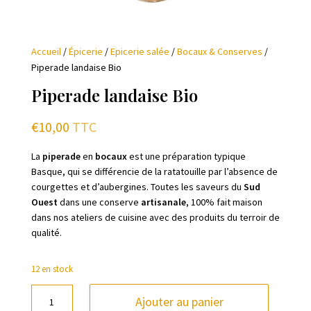
Accueil
/
Épicerie
/
Epicerie salée
/
Bocaux & Conserves
/
Piperade landaise Bio
Piperade landaise Bio
€
10,00
TTC
La
piperade
en
bocaux
est une préparation typique
Basque, qui se différencie de la ratatouille par l’absence de
courgettes et d’aubergines. Toutes les saveurs du
Sud
Ouest
dans une conserve
artisanale
, 100% fait maison
dans nos ateliers de cuisine avec des produits du terroir de
qualité.
12 en stock
quantité
Ajouter au panier
de