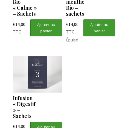
Bio
menthe
« Calme »
Bio –
– Sachets
sachets
€
14,00
€
14,00
Ajouter au
Ajouter au
panier
panier
TTC
TTC
Épuisé
Infusion
« Digestif
» –
Sachets
€
14,00
Ajouter au