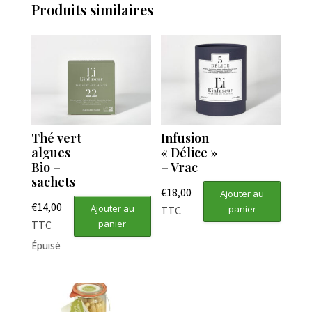
Produits similaires
Thé vert
Infusion
algues
« Délice »
Bio –
– Vrac
sachets
€
18,00
Ajouter au
€
14,00
Ajouter au
panier
TTC
panier
TTC
Épuisé