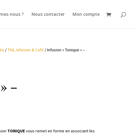
mes-nous ?
Nous contacter
Mon compte
rée
/
Thé, Infusion & Café
/ Infusion « Tonique » –
» –
usion
TONIQUE
vous remet en forme en associant les