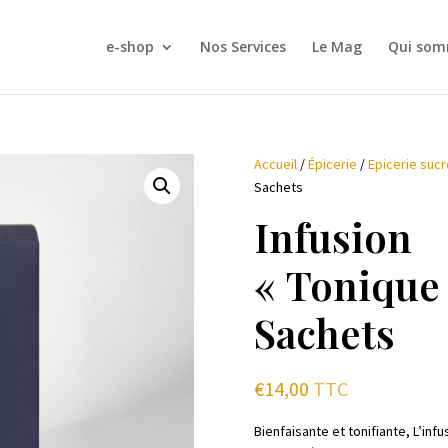
e-shop
Nos Services
Le Mag
Qui som
Accueil
/
Épicerie
/
Epicerie suc
Sachets
Infusion
« Tonique 
Sachets
€
14,00
TTC
Bienfaisante et tonifiante, L’inf