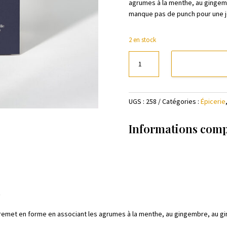
agrumes à la menthe, au gingemb
manque pas de punch pour une jo
2 en stock
quantité
de
Infusion
"Tonique"
UGS :
258
Catégories :
Épicerie
-
Sachets
Informations com
t
emet en forme en associant les agrumes à la menthe, au gingembre, au gi