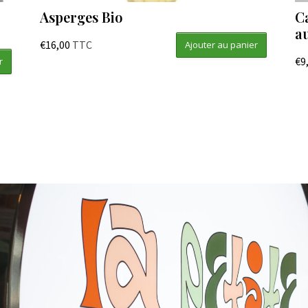
Asperges Bio
C
a
€
16,00
TTC
Ajouter au panier
€
9
r