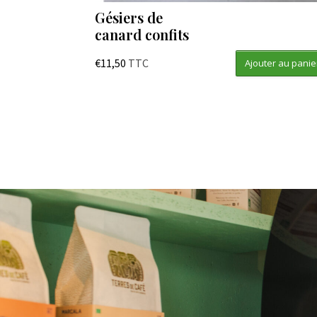
Gésiers de
canard confits
€
11,50
TTC
Ajouter au panie