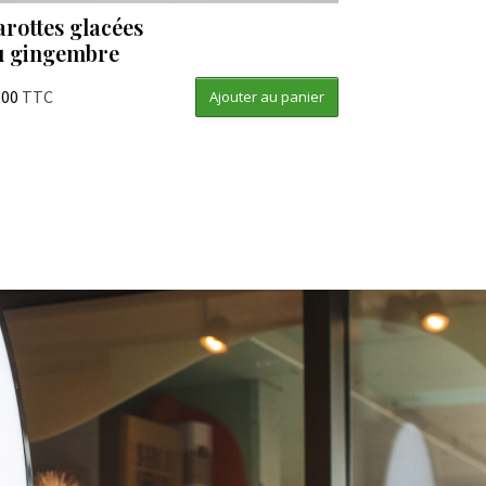
arottes glacées
u gingembre
,00
TTC
Ajouter au panier