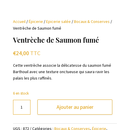
Accueil
/
Épicerie
/
Epicerie salée
/
Bocaux & Conserves
/
Ventrèche de Saumon fumé
Ventrèche de Saumon fumé
€
24,00
TTC
Cette ventrèche associe la délicatesse du saumon fumé
Barthouil avec une texture onctueuse qui saura ravir les
palais les plus raffinés.
6 en stock
quantité
Ajouter au panier
de
Ventrèche
de
UGS :
872
Catégories :
Bocaux & Conserves
,
Épicerie
,
Saumon