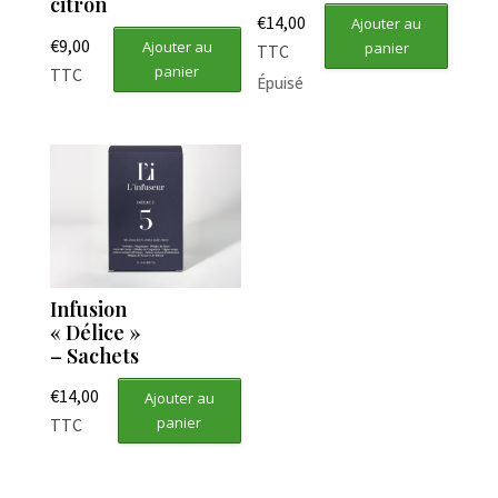
citron
€
14,00
Ajouter au
€
9,00
Ajouter au
panier
TTC
panier
TTC
Épuisé
Infusion
« Délice »
– Sachets
€
14,00
Ajouter au
panier
TTC