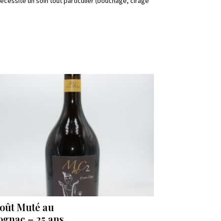
écessite un soin tout particulier (bouchage, cirage
oût Muté au
ognac – 25 ans