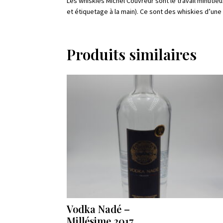
Les whiskies Michel Couvreur sont le travail minutie
et étiquetage à la main). Ce sont des whiskies d’un
Produits similaires
Vodka Nadé –
Millésime 2017