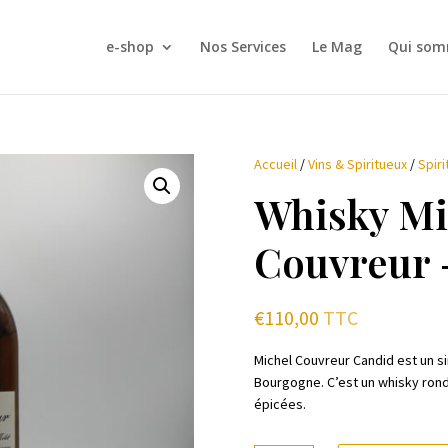
e-shop
Nos Services
Le Mag
Qui som
Accueil
/
Vins & Spiritueux
/
Spiri
Whisky Mi
Couvreur 
€
110,00
TTC
Michel Couvreur Candid est un s
Bourgogne. C’est un whisky rond,
épicées.