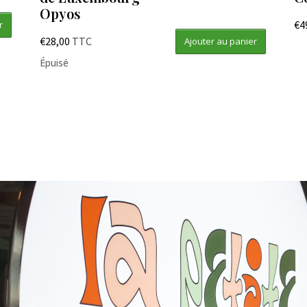
Opyos
€
4
r
€
28,00
TTC
Ajouter au panier
Épuisé