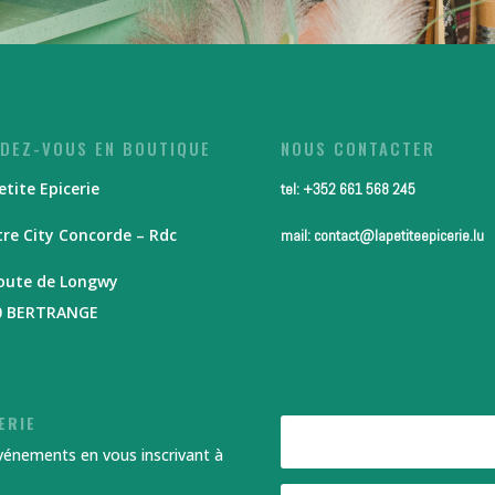
DEZ-VOUS EN BOUTIQUE
NOUS CONTACTER
etite Epicerie
tel: +352 661 568 245
re City Concorde – Rdc
mail: contact@lapetiteepicerie.lu
route de Longwy
0 BERTRANGE
ERIE
événements en vous inscrivant à