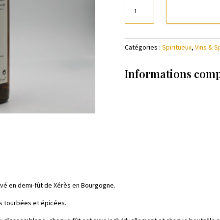
quantité
de
Whisky
Michel
Catégories :
Spiritueux
,
Vins & S
Couvreur
-
Candid
Informations com
t
levé en demi-fût de Xérès en Bourgogne.
rs tourbées et épicées.