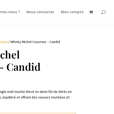
mes-nous ?
Nous contacter
Mon compte
tueux
/ Whisky Michel Couvreur – Candid
chel
– Candid
ingle malt tourbé élevé en demi-fût de Xérès en
 équilibré et offrant des saveurs tourbées et