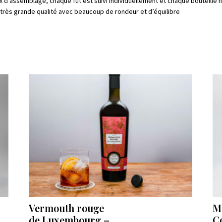
ux d’assemblage, chaque fût est suivi individuellement et chaque bouteille n
e très grande qualité avec beaucoup de rondeur et d’équilibre
Vermouth rouge
M
de Luxembourg –
C