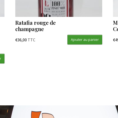
Ratafia rouge de
M
champagne
C
€
36,00
TTC
€
4
Ajouter au panier
r