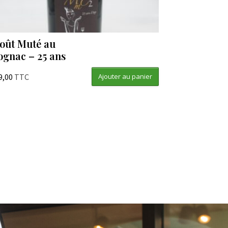
oût Muté au
ognac – 25 ans
9,00
TTC
Ajouter au panier