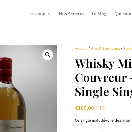
e-shop
Nos Services
Le Mag
Qui som
Accueil
/
Vins & Spiritueux
/
Spiri
Whisky Mi
Couvreur 
Single Sin
€
109,00
TTC
Ce single malt dévoile des arôm