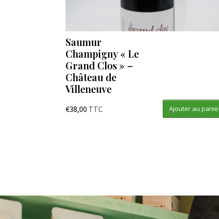
Saumur
Champigny « Le
Grand Clos » –
Château de
Villeneuve
€
38,00
TTC
Ajouter au panie