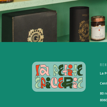
REN
La P
Cent
80 
806