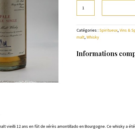
quantité
de
Whisky
Michel
Catégories :
Spiritueux
,
Vins & S
Couvreur
malt
,
Whisky
-
Pale
Single
Informations com
Single
t
malt vieilli 12 ans en fût de xérès amontillado en Bourgogne. Ce whisky a é