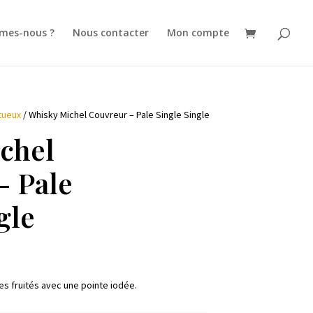
mes-nous ?
Nous contacter
Mon compte
tueux
/ Whisky Michel Couvreur – Pale Single Single
chel
– Pale
gle
es fruités avec une pointe iodée.