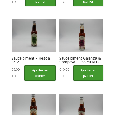
panier
panier
TTC
TTC
Sauce piment – Hegoa
Sauce piment Galanga &
3/12
Compava – Pha Yu 6/12
€
9,00
€
10,00
Ajouter au
Ajouter au
panier
panier
TTC
TTC