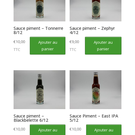
Sauce piment – Tonnerre
Sauce piment – Zephyr
8/12
4/12
€
10,00
€
9,00
Ajouter au
Ajouter au
panier
panier
TTC
TTC
Sauce piment –
Sauce Piment – East IPA
Blackbelette 6/12
5/12
€
10,00
€
10,00
Ajouter au
Ajouter au