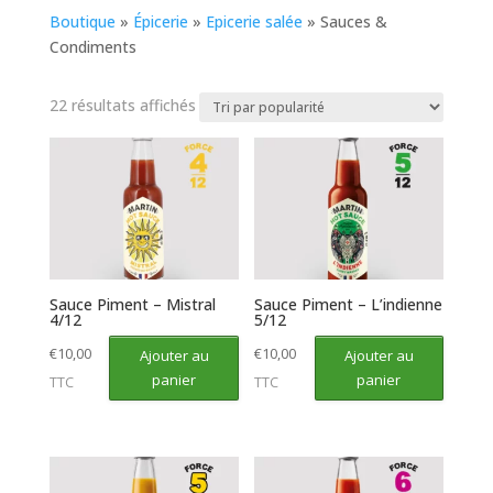
Boutique
»
Épicerie
»
Epicerie salée
»
Sauces &
Condiments
Trié
22 résultats affichés
par
popularité
Sauce Piment – Mistral
Sauce Piment – L’indienne
4/12
5/12
€
10,00
€
10,00
Ajouter au
Ajouter au
panier
panier
TTC
TTC