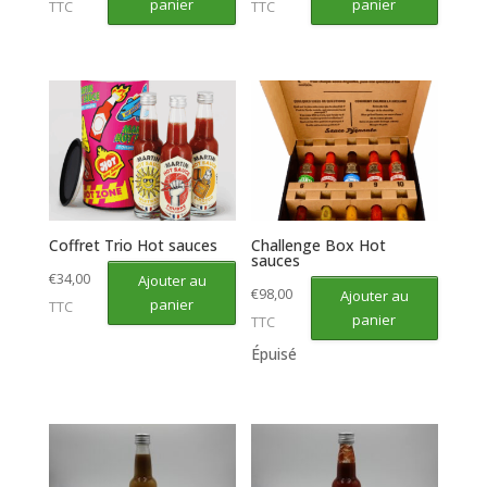
panier
panier
TTC
TTC
Coffret Trio Hot sauces
Challenge Box Hot
sauces
€
34,00
Ajouter au
€
98,00
Ajouter au
panier
TTC
panier
TTC
Épuisé