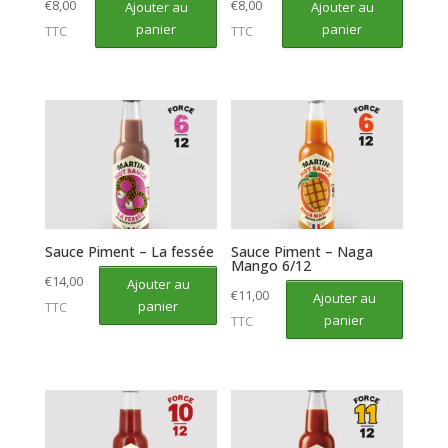
€
8,00
€
8,00
Ajouter au
Ajouter au
panier
panier
TTC
TTC
Sauce Piment – La fessée
Sauce Piment – Naga
Mango 6/12
€
14,00
Ajouter au
€
11,00
Ajouter au
panier
TTC
panier
TTC