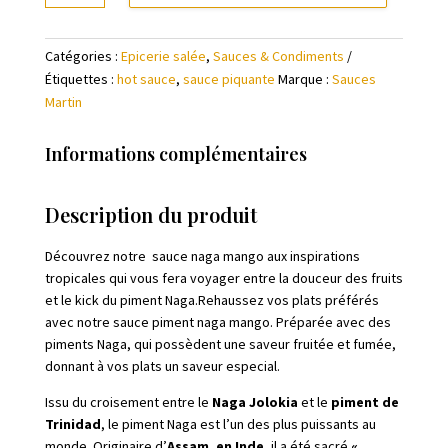
Sauce
Piment
Catégories :
Epicerie salée
,
Sauces & Condiments
-
Étiquettes :
hot sauce
,
sauce piquante
Marque :
Sauces
Naga
Martin
Mango
6/12
Informations complémentaires
Description du produit
Découvrez notre sauce naga mango aux inspirations
tropicales qui vous fera voyager entre la douceur des fruits
et le kick du piment Naga.Rehaussez vos plats préférés
avec notre sauce piment naga mango. Préparée avec des
piments Naga, qui possèdent une saveur fruitée et fumée,
donnant à vos plats un saveur especial.
Issu du croisement entre le
Naga Jolokia
et le
piment de
Trinidad
, le piment Naga est l’un des plus puissants au
monde. Originaire d’
Assam, en Inde
, il a été sacré
«