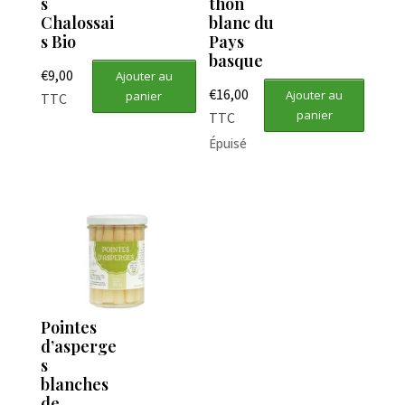
s
thon
Chalossai
blanc du
s Bio
Pays
basque
€
9,00
Ajouter au
€
16,00
Ajouter au
panier
TTC
panier
TTC
Épuisé
Pointes
d’asperge
s
blanches
de