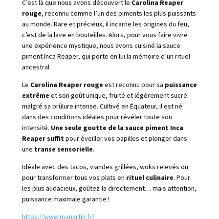
C’est là que nous avons découvert le
Carolina Reaper
rouge
, reconnu comme l’un des piments les plus puissants
au monde. Rare et précieux, il incarne les origines du feu,
c’est de la lave en bouteilles. Alors, pour vous faire vivre
une expérience mystique, nous avons cuisiné la sauce
piment Inca Reaper, qui porte en lui la mémoire d’un rituel
ancestral.
Le
Carolina Reaper rouge
est reconnu pour sa
puissance
extrême
et son goût unique, fruité et légèrement sucré
malgré sa brûlure intense. Cultivé en Équateur, il est né
dans des conditions idéales pour révéler toute son
intensité.
Une seule goutte de la sauce piment Inca
Reaper suffit
pour éveiller vos papilles et plonger dans
une
transe sensorielle
.
Idéale avec des tacos, viandes grillées, woks relevés ou
pour transformer tous vos plats en
rituel culinaire
. Pour
les plus audacieux, goûtez-la directement… mais attention,
puissance maximale garantie !
https://www.m-martin.fr/