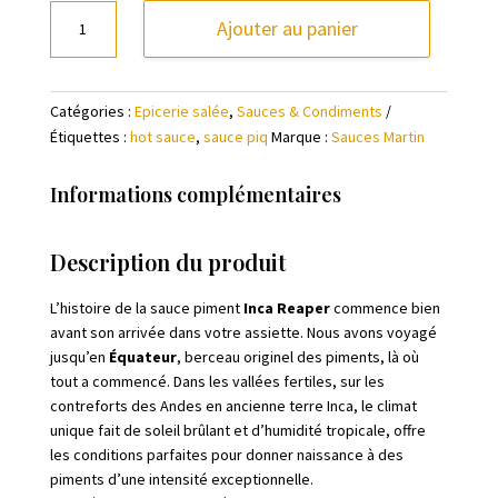
quantité
Ajouter au panier
de
Sauce
Piment
Catégories :
Epicerie salée
,
Sauces & Condiments
-
Étiquettes :
hot sauce
,
sauce piq
Marque :
Sauces Martin
Inca
Reaper
11/12
Informations complémentaires
Description du produit
L’histoire de la sauce piment
Inca Reaper
commence bien
avant son arrivée dans votre assiette. Nous avons voyagé
jusqu’en
Équateur
, berceau originel des piments, là où
tout a commencé. Dans les vallées fertiles, sur les
contreforts des Andes en ancienne terre Inca, le climat
unique fait de soleil brûlant et d’humidité tropicale, offre
les conditions parfaites pour donner naissance à des
piments d’une intensité exceptionnelle.