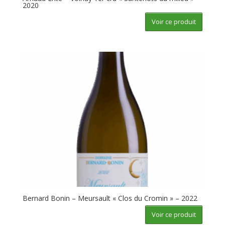
2020
Voir ce produit
Bernard Bonin – Meursault « Clos du Cromin » – 2022
Voir ce produit