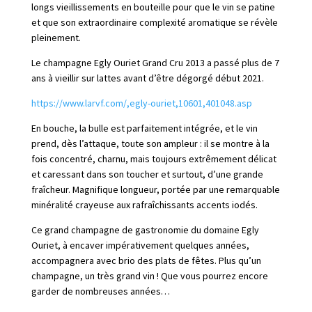
longs vieillissements en bouteille pour que le vin se patine
et que son extraordinaire complexité aromatique se révèle
pleinement.
Le champagne Egly Ouriet Grand Cru 2013 a passé plus de 7
ans à vieillir sur lattes avant d’être dégorgé début 2021.
https://www.larvf.com/,egly-ouriet,10601,401048.asp
En bouche, la bulle est parfaitement intégrée, et le vin
prend, dès l’attaque, toute son ampleur : il se montre à la
fois concentré, charnu, mais toujours extrêmement délicat
et caressant dans son toucher et surtout, d’une grande
fraîcheur. Magnifique longueur, portée par une remarquable
minéralité crayeuse aux rafraîchissants accents iodés.
Ce grand champagne de gastronomie du domaine Egly
Ouriet, à encaver impérativement quelques années,
accompagnera avec brio des plats de fêtes. Plus qu’un
champagne, un très grand vin ! Que vous pourrez encore
garder de nombreuses années…