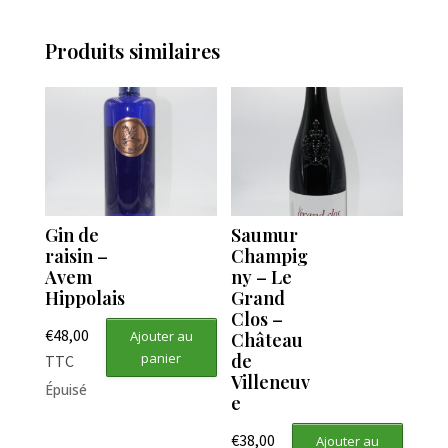
Produits similaires
Gin de
Saumur
raisin –
Champig
Avem
ny – Le
Hippolais
Grand
Clos –
€
48,00
Ajouter au
Château
panier
de
TTC
Villeneuv
Épuisé
e
€
38,00
Ajouter au