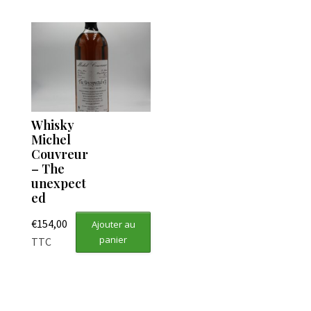
Whisky
Michel
Couvreur
– The
unexpect
ed
€
154,00
Ajouter au
panier
TTC