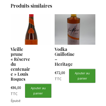
Produits similaires
Vieille
Vodka
prune
Guillotine
« Réserve
–
du
Heritage
centenair
€
72,00
Ajouter au
e » Louis
Roques
panier
TTC
€
86,00
Ajouter au
panier
TTC
Épuisé